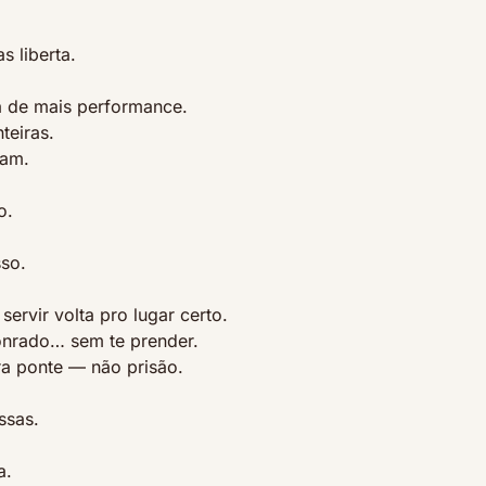
 liberta.
 de mais performance.
teiras.
sam.
o.
sso.
ervir volta pro lugar certo.
nrado… sem te prender.
ra ponte — não prisão.
ssas.
a.