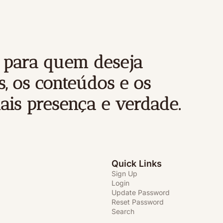
 para quem deseja 
, os conteúdos e os 
is presença e verdade.
Quick Links
Sign Up
Login
Update Password
Reset Password
Search