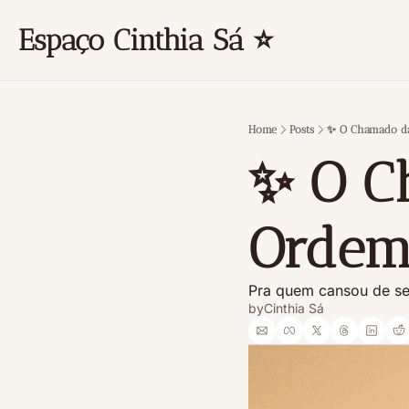
Espaço Cinthia Sá ⭐
Home
Posts
✨ O Chamado da
✨ O C
Ordem
Pra quem cansou de serv
by
Cinthia Sá