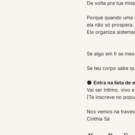
De volta pra tua mis
Porque quando uma mu
ela não só prospera.
Ela organiza sistemas
Se algo em ti se m
Se teu corpo sabe qu
🌑
Entra na lista de 
Vai ser íntimo, vivo
[Te inscreve no popu
Nos vemos na traves
Cinthia Sá